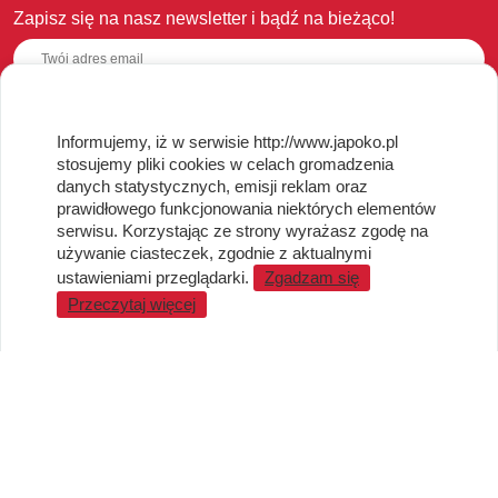
Zapisz się na nasz newsletter i bądź na bieżąco!
Informujemy, iż w serwisie http://www.japoko.pl
OBSŁUGA KLIENTA
stosujemy pliki cookies w celach gromadzenia
danych statystycznych, emisji reklam oraz
Regulamin i Polityka Cookies
prawidłowego funkcjonowania niektórych elementów
Dostawa, Reklamacje i Zwroty
serwisu. Korzystając ze strony wyrażasz zgodę na
Metody płatności
używanie ciasteczek, zgodnie z aktualnymi
Standardy jakości i bezpieczeństwa
ustawieniami przeglądarki.
Zgadzam się
Przeczytaj więcej
WARTO WIEDZIEĆ
Sprzedaż Hurtowa
Blog
LaQ schematy konstruowania
Gdzie kupić?
O MARKACH
Czemu LaQ?