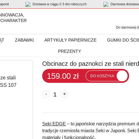
ponii
Dostawa w ciągu 2-3 dni roboczych
Darmowa dostawa 
INNOWACJA,
 CHARAKTER
Do darmowej do
ĄT
ZABAWKI
ARTYKUŁY PAPIERNICZE
GUMKI DO ŚCI
PREZENTY
n
Obcinacz do paznokci ze stali nierdzewnej „Seki EDGE”, M SS-107
Obcinacz do paznokci ze stali nie
159.00 zł
DO KOSZYKA
-
+
Seki EDGE
– to japońskie narzędzia premium d
tradycje rzemiosła miasta Seki w Japonii. Seki
materiały i funkcjonalność.