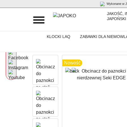
Wykonane w Ja
JAKOŚĆ, 
JAPOŃSKI
KLOCKI LAQ
ZABAWKI DLA NIEMOWL
Początek
Produkty
Akcesoria do pielęgnacji ciała dla mężczyz
Nowość