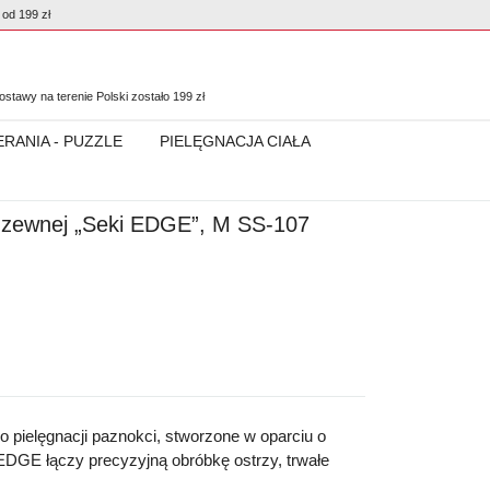
od 199 zł
0
stawy na terenie Polski zostało
199
zł
ERANIA - PUZZLE
PIELĘGNACJA CIAŁA
rdzewnej „Seki EDGE”, M SS-107
o pielęgnacji paznokci, stworzone w oparciu o
 EDGE łączy precyzyjną obróbkę ostrzy, trwałe