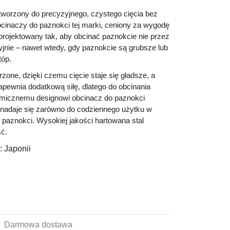
stworzony do precyzyjnego, czystego cięcia bez
bcinaczy do paznokci tej marki, ceniony za wygodę
aprojektowany tak, aby obcinać paznokcie nie przez
zyjnie – nawet wtedy, gdy paznokcie są grubsze lub
tóp.
zone, dzięki czemu cięcie staje się gładsze, a
apewnia dodatkową siłę, dlatego do obcinania
nomicznemu designowi obcinacz do paznokci
go nadaje się zarówno do codziennego użytku w
ji paznokci. Wysokiej jakości hartowana stal
ć.
:
Japonii
Darmowa dostawa