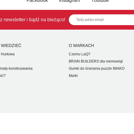
z newsletter i bądź na bieżąco!
 WIEDZIEĆ
O MARKACH
 Hurtowa
Czemu LaQ?
BRAIN BUILDERS dla niemowląt
maty konstruowania
Gumki do ścierania puzzle IWAKO
pić?
Marki
ZASTRZEŻONE