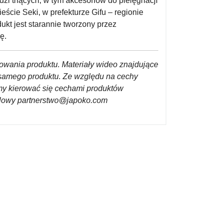
zi tnących, w tym akcesoriów do pielęgnacji
ście Seki, w prefekturze Gifu – regionie
ukt jest starannie tworzony przez
ę.
towania produktu. Materiały wideo znajdujące
d samego produktu. Ze względu na cechy
imy kierować się cechami produktów
ailowy partnerstwo@japoko.com