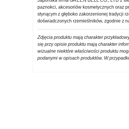
Japońska firma GREEN BELL CO., LTD z siedz
paznokci, akcesoriów kosmetycznych oraz pro
słynącym z głęboko zakorzenionej tradycji r
doświadczonych rzemieślników, zgodnie z na
Zdjęcia produktu mają charakter przykładowy
się przy opisie produktu mają charakter inf
wizualne niektóre właściwości produktu mog
podanymi w opisach produktów.
W przypadku