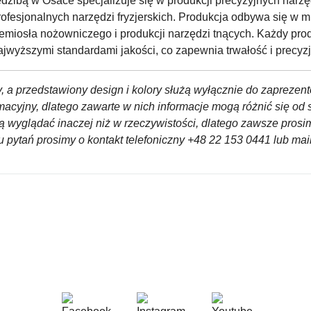
ibą w Osace specjalizuje się w produkcji precyzyjnych narzęd
fesjonalnych narzędzi fryzjerskich. Produkcja odbywa się w mie
zemiosła nożowniczego i produkcji narzędzi tnących. Każdy prod
jwyższymi standardami jakości, co zapewnia trwałość i precyzj
, a przedstawiony design i kolory służą wyłącznie do zaprezen
ormacyjny, dlatego zawarte w nich informacje mogą różnić się o
ą wyglądać inaczej niż w rzeczywistości, dlatego zawsze pros
 pytań prosimy o kontakt telefoniczny +48 22 153 0441 lub m