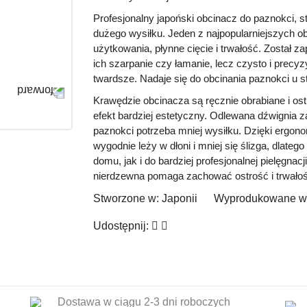
Profesjonalny japoński obcinacz do paznokci, 
dużego wysiłku. Jeden z najpopularniejszych o
użytkowania, płynne cięcie i trwałość. Został z
ich szarpanie czy łamanie, lecz czysto i precy
twardsze. Nadaje się do obcinania paznokci u s
Krawędzie obcinacza są ręcznie obrabiane i ostr
efekt bardziej estetyczny. Odlewana dźwignia z
paznokci potrzeba mniej wysiłku. Dzięki ergo
wygodnie leży w dłoni i mniej się ślizga, dlate
domu, jak i do bardziej profesjonalnej pielęgnac
nierdzewna pomaga zachować ostrość i trwałoś
Stworzone w:
Japonii
Wyprodukowane w
Udostępnij:
Dostawa w ciągu 2-3 dni roboczych