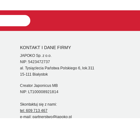
KONTAKT I DANE FIRMY
JAPOKO Sp. z o.o.
NIP: 5423472737
al. Tysiąclecia Państwa Polskiego 6, lok.311
15-111 Białystok
Creator Japonicus MB
NIP: LT100008921814
Skontaktuj się z nami:
tel: 609 713 467
e-mail:
partnerstwo@japoko.pl