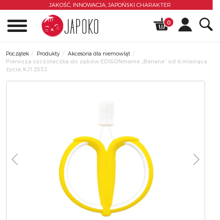
JAKOŚĆ, INNOWACJA,
JAPOŃSKI CHARAKTER
0
Początek
Produkty
Akcesoria dla niemowląt
Pierwsza szczoteczka do zębów EDISONmama „Banana” od 6 miesiąca
życia, KJ12532