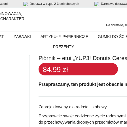
ponii
Dostawa w ciągu 2-3 dni roboczych
Darmowa dostawa 
INNOWACJA,
 CHARAKTER
Do darmowej do
ĄT
ZABAWKI
ARTYKUŁY PAPIERNICZE
GUMKI DO ŚCI
PREZENTY
Cereal”
Piórnik – etui „YUP3! Donuts Cerea
84.99 zł
Przepraszamy, ten produkt jest obecnie 
Zaprojektowany dla radości i zabawy.
Przyprawcie swoje codzienne życie radosnymi t
do przechowywania drobnych przedmiotów marki