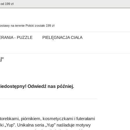
od 199 zł
0
stawy na terenie Polski zostało
199
zł
ERANIA - PUZZLE
PIELĘGNACJA CIAŁA
l”
niedostępny! Odwiedź nas później.
orebkami, piórnikiem, kosmetyczkami i futerałami
 „Yup”. Unikalna seria „Yup” naśladuje motywy