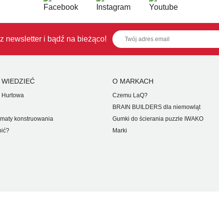
z newsletter i bądź na bieżąco!
 WIEDZIEĆ
O MARKACH
 Hurtowa
Czemu LaQ?
BRAIN BUILDERS dla niemowląt
maty konstruowania
Gumki do ścierania puzzle IWAKO
pić?
Marki
ZASTRZEŻONE