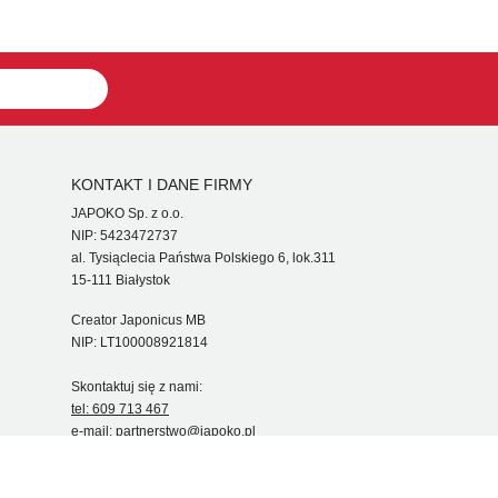
KONTAKT I DANE FIRMY
JAPOKO Sp. z o.o.
NIP: 5423472737
al. Tysiąclecia Państwa Polskiego 6, lok.311
15-111 Białystok
Creator Japonicus MB
NIP: LT100008921814
Skontaktuj się z nami:
tel: 609 713 467
e-mail:
partnerstwo@japoko.pl