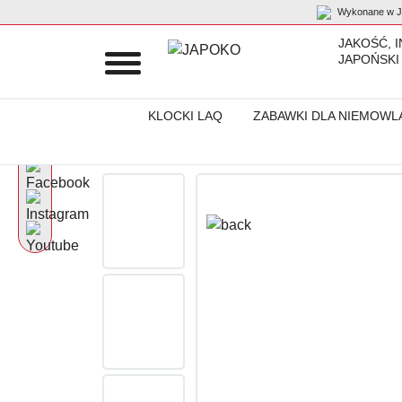
Wykonane w Ja
JAKOŚĆ, 
JAPOŃSKI
KLOCKI LAQ
ZABAWKI DLA NIEMOWL
Początek
Produkty
Dla szkoły
Piórnik – etui „YUP3! Donuts 