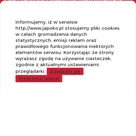
Zapisz się na nasz newsletter i bądź na bieżąco!
Informujemy, iż w serwisie
http://www.japoko.pl stosujemy pliki cookies
w celach gromadzenia danych
OBSŁUGA KLIENTA
statystycznych, emisji reklam oraz
prawidłowego funkcjonowania niektórych
Regulamin i Polityka Cookies
elementów serwisu. Korzystając ze strony
Dostawa, Reklamacje i Zwroty
wyrażasz zgodę na używanie ciasteczek,
Metody płatności
zgodnie z aktualnymi ustawieniami
Standardy jakości i bezpieczeństwa
przeglądarki.
Zgadzam się
Przeczytaj więcej
WARTO WIEDZIEĆ
Sprzedaż Hurtowa
Blog
LaQ schematy konstruowania
Gdzie kupić?
O MARKACH
Czemu LaQ?