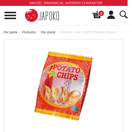
JAKOŚĆ, INNOWACJA,
JAPOŃSKI CHARAKTER
0
Początek
Produkty
Dla szkoły
Piórnik – etui „YUP5! Potato Chips”