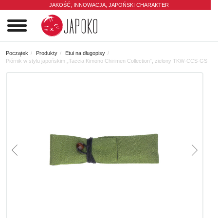
JAKOŚĆ, INNOWACJA,
JAPOŃSKI CHARAKTER
0
Początek
Produkty
Etui na długopisy
Piórnik w stylu japońskim „Taccia Kimono Chirimen Collection”, zielony TKW-CCS-GS