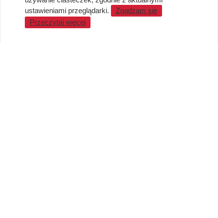
Standardy jakości i bezpieczeństwa
ustawieniami przeglądarki.
Zgadzam się
Przeczytaj więcej
WARTO WIEDZIEĆ
Sprzedaż Hurtowa
Blog
LaQ schematy konstruowania
Gdzie kupić?
O MARKACH
Czemu LaQ?
BRAIN BUILDERS dla niemowląt
Gumki do ścierania puzzle IWAKO
Marki
KONTAKT I DANE FIRMY
JAPOKO Sp. z o.o.
NIP: 5423472737
al. Tysiąclecia Państwa Polskiego 6, lok.311
15-111 Białystok
Creator Japonicus MB