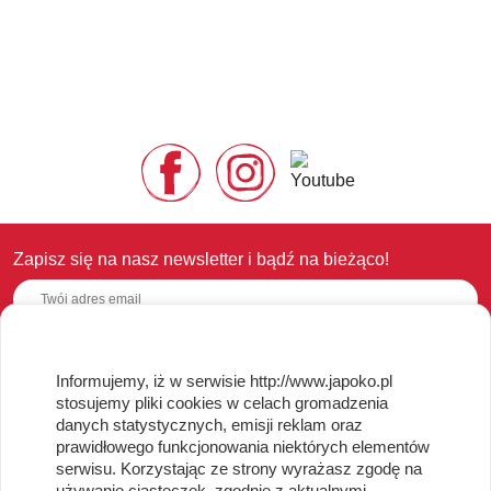
Zapisz się na nasz newsletter i bądź na bieżąco!
Informujemy, iż w serwisie http://www.japoko.pl
OBSŁUGA KLIENTA
stosujemy pliki cookies w celach gromadzenia
danych statystycznych, emisji reklam oraz
Regulamin i Polityka Cookies
prawidłowego funkcjonowania niektórych elementów
Dostawa, Reklamacje i Zwroty
serwisu. Korzystając ze strony wyrażasz zgodę na
Metody płatności
używanie ciasteczek, zgodnie z aktualnymi