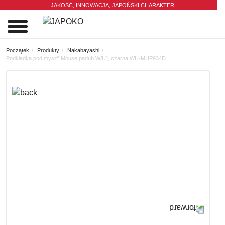
JAKOŚĆ, INNOWACJA,
JAPOŃSKI CHARAKTER
0
Początek
Produkty
Nakabayashi
Podkładka pod mysz” Mouse padub W/U”, czarna WU-MUP934D