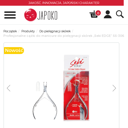
JAKOŚĆ, INNOWACJA,
JAPOŃSKI CHARAKTER
0
Początek
Produkty
Do pielęgnacji skórek
Profesjonalne cążki do manicure do pielęgnacji skórek „Seki EDGE” SS-306
Nowość