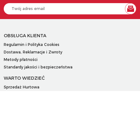
OBSŁUGA KLIENTA
Regulamin i Polityka Cookies
Dostawa, Reklamacje i Zwroty
Metody płatności
Standardy jakości i bezpieczeństwa
WARTO WIEDZIEĆ
Sprzedaż Hurtowa
Blog
LaQ schematy konstruowania
Gdzie kupić?
O MARKACH
Czemu LaQ?
BRAIN BUILDERS dla niemowląt