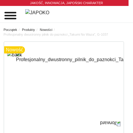
JAKOŚĆ, INNOWACJA,
JAPOŃSKI CHARAKTER
0
Początek
Produkty
Nowości
Profesjonalny dwustronny pilnik do paznokci „Takumi No Waza”, G-1037
Nowość