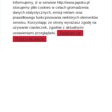
Informujemy, iż w serwisie http://www.japoko.pl
OBSŁUGA KLIENTA
stosujemy pliki cookies w celach gromadzenia
danych statystycznych, emisji reklam oraz
Regulamin i Polityka Cookies
prawidłowego funkcjonowania niektórych elementów
Dostawa, Reklamacje i Zwroty
serwisu. Korzystając ze strony wyrażasz zgodę na
Metody płatności
używanie ciasteczek, zgodnie z aktualnymi
Standardy jakości i bezpieczeństwa
ustawieniami przeglądarki.
Zgadzam się
Przeczytaj więcej
WARTO WIEDZIEĆ
Sprzedaż Hurtowa
Blog
LaQ schematy konstruowania
Gdzie kupić?
O MARKACH
Czemu LaQ?
BRAIN BUILDERS dla niemowląt
Gumki do ścierania puzzle IWAKO
Marki
KONTAKT I DANE FIRMY