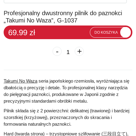
Profesjonalny dwustronny pilnik do paznokci
„Takumi No Waza”, G-1037
69.99 zł
DO KOSZYKA
-
+
Takumi No Waza
seria japońskiego rzemiosła, wyróżniająca się
dbałością o precyzję i detale. To profesjonalnej klasy narzędzia
do pielęgnacji paznokci, produkowane w Japonii zgodnie z
precyzyjnymi standardami obróbki metalu.
Pilnik składa się z 2 powierzchni: delikatnej (trawionej) i bardziej
szorstkiej (krzyżowej), przeznaczonych do skracania i
formowania naturalnych paznokci.
Hard (twarda strona) – trzystopniowe szlifowanie (三段目立て),