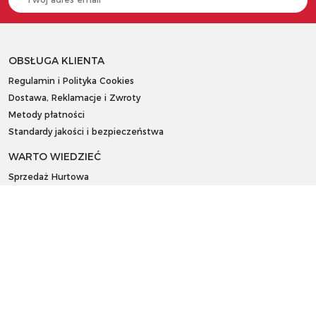
OBSŁUGA KLIENTA
Regulamin i Polityka Cookies
Dostawa, Reklamacje i Zwroty
Metody płatności
Standardy jakości i bezpieczeństwa
WARTO WIEDZIEĆ
Sprzedaż Hurtowa
Blog
LaQ schematy konstruowania
Gdzie kupić?
O MARKACH
Czemu LaQ?
BRAIN BUILDERS dla niemowląt
Gumki do ścierania puzzle IWAKO