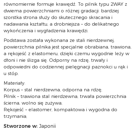
równomiernie formuje krawędź. To pilnik typu 2WAY z
dwiema powierzchniami o różnej gradacji: bardziej
szorstka strona służy do skutecznego skracania i
nadawania kształtu, a drobniejsza – do delikatnego
wykończenia i wygładzenia krawędzi.
Podstawa została wykonana ze stali nierdzewnej,
powierzchnia pilnika jest specjalnie obrabiana, trawiona,
a rękojeść z elastomeru, dzięki czemu wygodnie leży w
dłoni i nie ślizga się. Odporny na rdzę, trwały i
odpowiedni do codziennej pielęgnacji paznokci u rąk i
u stóp.
Materiały:
Korpus – stal nierdzewna, odporna na rdzę;
Pilnik – trawiona stal nierdzewna, trwała powierzchnia
ścierna, wolno się zużywa;
Rękojeść – elastomer, kompaktowa i wygodna do
trzymania;
Stworzone w:
Japonii