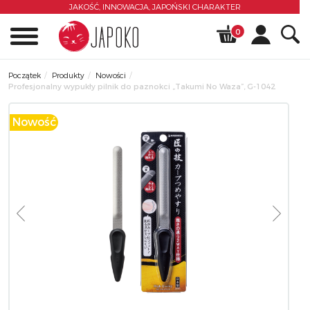
JAKOŚĆ, INNOWACJA,
JAPOŃSKI CHARAKTER
0
Początek
Produkty
Nowości
Profesjonalny wypukły pilnik do paznokci „Takumi No Waza”, G-1042
Nowość