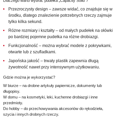
Dlaczego warto wybrać pudełka „Capacity Solid”?
Przezroczysty design – zawsze widać, co znajduje się w
środku, dlatego znalezienie potrzebnych rzeczy zajmuje
tylko kilka sekund.
Różne rozmiary i kształty – od małych pudełek na ołówki
po bardziej pojemne pudełka na różne drobiazgi.
Funkcjonalność – można wybrać modele z pokrywkami,
otwarte lub z szufladkami.
Japońska jakość – trwały plastik zapewnia długą
żywotność nawet przy intensywnym użytkowaniu.
Gdzie można je wykorzystać?
W biurze
– na drobne artykuły papiernicze, dokumenty lub
długopisy.
W domu
– na kosmetyki, leki, kuchenne drobiazgi i inne
przedmioty.
Do hobby
– do przechowywania akcesoriów do rękodzieła,
szycia i innych drobnych rzeczy.