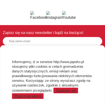
Zapisz się na nasz newsletter i bądź na bieżąco!
OBSŁUGA KLIENTA
Informujemy, iż w serwisie http://www.japoko.pl
stosujemy pliki cookies w celach gromadzenia
Regulamin i Polityka Cookies
danych statystycznych, emisji reklam oraz
Dostawa, Reklamacje i Zwroty
prawidłowego funkcjonowania niektórych elementów
Metody płatności
serwisu. Korzystając ze strony wyrażasz zgodę na
używanie ciasteczek, zgodnie z aktualnymi
Standardy jakości i bezpieczeństwa
ustawieniami przeglądarki.
Zgadzam się
WARTO WIEDZIEĆ
Przeczytaj więcej
Sprzedaż Hurtowa