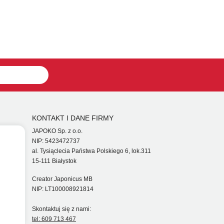
KONTAKT I DANE FIRMY
JAPOKO Sp. z o.o.
NIP: 5423472737
al. Tysiąclecia Państwa Polskiego 6, lok.311
15-111 Białystok
Creator Japonicus MB
NIP: LT100008921814
Skontaktuj się z nami:
tel: 609 713 467