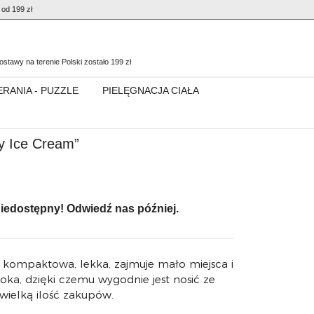
od 199 zł
0
stawy na terenie Polski zostało
199
zł
ERANIA - PUZZLE
PIELĘGNACJA CIAŁA
y Ice Cream”
niedostępny! Odwiedź nas później.
t kompaktowa, lekka, zajmuje mało miejsca i
roka, dzięki czemu wygodnie jest nosić ze
wielką ilość zakupów.