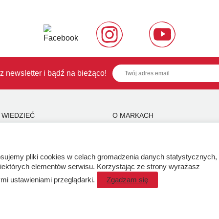
z newsletter i bądź na bieżąco!
 WIEDZIEĆ
O MARKACH
 Hurtowa
Czemu LaQ?
BRAIN BUILDERS dla niemowląt
maty konstruowania
Gumki do ścierania puzzle IWAKO
tosujemy pliki cookies w celach gromadzenia danych statystycznych,
pić?
Marki
niektórych elementów serwisu. Korzystając ze strony wyrażasz
mi ustawieniami przeglądarki.
Zgadzam się