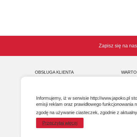
Zapisz się na nas
OBSŁUGA KLIENTA
WARTO
Regulamin i Polityka Cookies
Sprzedaż
Dostawa, Reklamacje i Zwroty
Blog
Metody płatności
LaQ sche
Informujemy, iż w serwisie http://www.japoko.pl s
Standardy jakości i bezpieczeństwa
Gdzie ku
emisji reklam oraz prawidłowego funkcjonowania 
zgodę na używanie ciasteczek, zgodnie z aktualny
Przeczytaj więcej