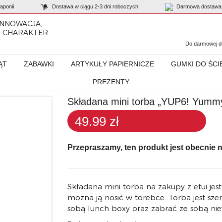
ponii
Dostawa w ciągu 2-3 dni roboczych
Darmowa dostawa 
INNOWACJA,
I CHARAKTER
Do darmowej do
ĄT
ZABAWKI
ARTYKUŁY PAPIERNICZE
GUMKI DO ŚCI
PREZENTY
YUP6! Yummy Ice Cream”
Składana mini torba „YUP6! Yumm
49.99 zł
Przepraszamy, ten produkt jest obecnie 
Składana mini torba na zakupy z etui jes
można ją nosić w torebce. Torba jest sze
sobą lunch boxy oraz zabrać ze sobą nie