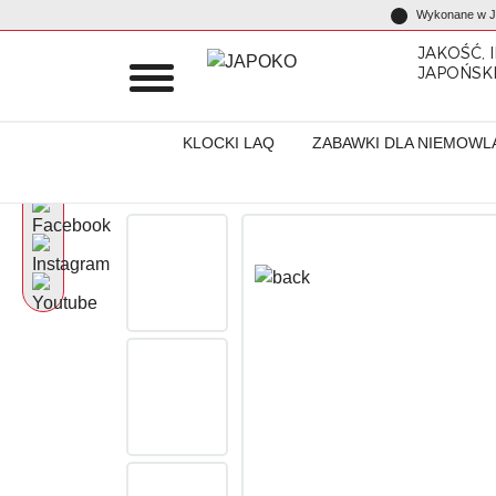
Wykonane w Ja
JAKOŚĆ, 
JAPOŃSK
KLOCKI LAQ
ZABAWKI DLA NIEMOWL
Początek
Produkty
Artykuły różne
Składana mini torba „