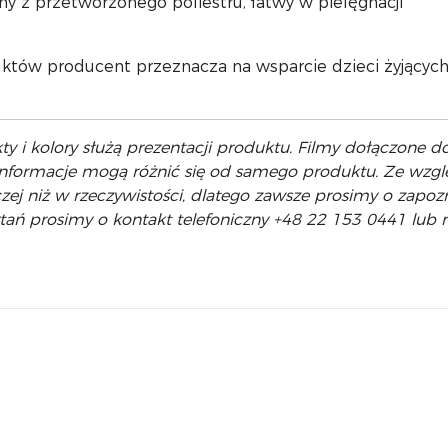
ny z przetworzonego poliestru, łatwy w pielęgnacji
ów producent przeznacza na wsparcie dzieci żyjących 
y i kolory służą prezentacji produktu. Filmy dołączone 
informacje mogą różnić się od samego produktu. Ze wzgl
j niż w rzeczywistości, dlatego zawsze prosimy o zapozn
ytań prosimy o kontakt telefoniczny +48 22 153 0441 lu