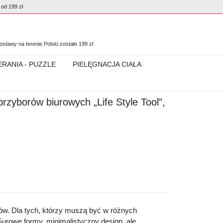
od 199 zł
0
stawy na terenie Polski zostało
199
zł
ERANIA - PUZZLE
PIELĘGNACJA CIAŁA
rzyborów biurowych „Life Style Tool”,
ów. Dla tych, którzy muszą być w różnych
Surowe formy, minimalistyczny design, ale