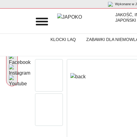
Wykonane w Ja
JAKOŚĆ, 
JAPOŃSKI
KLOCKI LAQ
ZABAWKI DLA NIEMOWL
Początek
Produkty
Artykuły do domu
Stylowa torba do prze