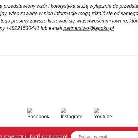
a przedstawiony wzór i kolorystyka służą wyłącznie do przedst
yjny, więc zawarte w nich informacje mogą różnić się od sameg
atego prosimy zawsze kierować się właściwościami towaru, któ
czny +48221530441 lub e-mail
partnerstwo@japoko.pl
z newsletter i bądź na bieżąco!