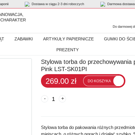
ponii
Dostawa w ciągu 2-3 dni roboczych
Darmowa dostawa 
INNOWACJA,
 CHARAKTER
Do darmowej do
ĄT
ZABAWKI
ARTYKUŁY PAPIERNICZE
GUMKI DO ŚCI
PREZENTY
chowywania przyborów biurowych „Life Style Tool”, Pink LST-SK01PI
Stylowa torba do przechowywania p
Pink LST-SK01PI
269.00 zł
DO KOSZYKA
-
+
Stylowa torba do pakowania różnych przedmiot
miejscach, o różnych porach i działać szybko. 