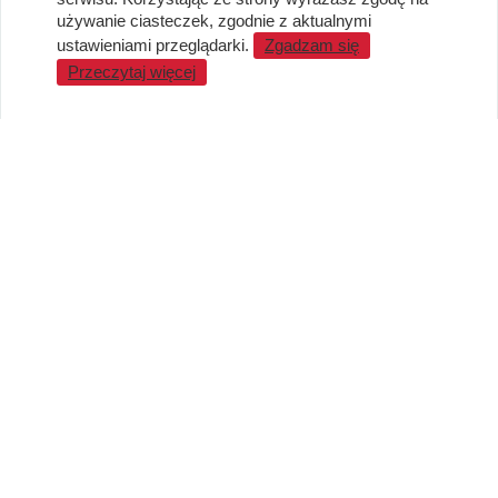
Metody płatności
używanie ciasteczek, zgodnie z aktualnymi
Standardy jakości i bezpieczeństwa
ustawieniami przeglądarki.
Zgadzam się
Przeczytaj więcej
WARTO WIEDZIEĆ
Sprzedaż Hurtowa
Blog
LaQ schematy konstruowania
Gdzie kupić?
O MARKACH
Czemu LaQ?
BRAIN BUILDERS dla niemowląt
Gumki do ścierania puzzle IWAKO
Marki
KONTAKT I DANE FIRMY
JAPOKO Sp. z o.o.
NIP: 5423472737
al. Tysiąclecia Państwa Polskiego 6, lok.311
15-111 Białystok