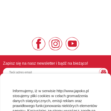
Zapisz się na nasz newsletter i bądź na bieżąco!
Informujemy, iż w serwisie http://www.japoko.pl
OBSŁUGA KLIENTA
stosujemy pliki cookies w celach gromadzenia
danych statystycznych, emisji reklam oraz
Regulamin i Polityka Cookies
prawidłowego funkcjonowania niektórych elementów
Dostawa, Reklamacje i Zwroty
serwisu. Korzystając ze strony wyrażasz zgodę na