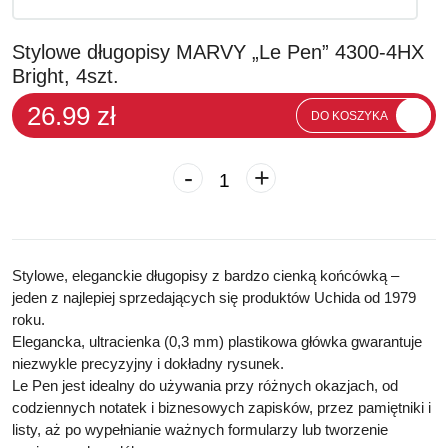
Stylowe długopisy MARVY „Le Pen” 4300-4HX
Bright, 4szt.
26.99 zł
DO KOSZYKA
-
+
Stylowe,
eleganckie długopisy z bardzo cienką końcówką
–
jeden z najlepiej sprzedających się produktów Uchida od 1979
roku.
Elegancka, ultracienka
(0,3 mm)
plastikowa główka
gwarantuje
niezwykle precyzyjny i dokładny rysunek.
Le Pen jest idealny do używania przy różnych okazjach, od
codziennych notatek i biznesowych zapisków, przez pamiętniki i
listy, aż po wypełnianie ważnych formularzy lub tworzenie