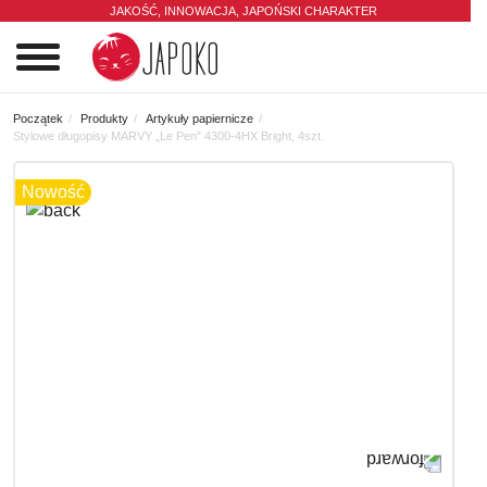
JAKOŚĆ, INNOWACJA,
JAPOŃSKI CHARAKTER
0
Początek
Produkty
Artykuły papiernicze
Stylowe długopisy MARVY „Le Pen” 4300-4HX Bright, 4szt.
Nowość