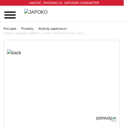
JAKOŚĆ, INNOWACJA,
JAPOŃSKI CHARAKTER
0
Początek
Produkty
Artykuły papiernicze
Stylowe długopisy MARVY „Le Pen” 4300-6FX Neon, 6szt.