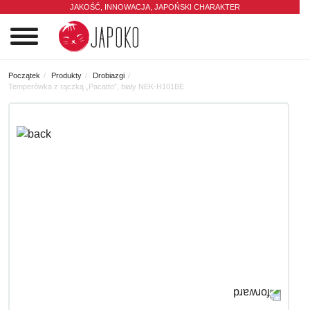
JAKOŚĆ, INNOWACJA,
JAPOŃSKI CHARAKTER
0
Początek
Produkty
Drobiazgi
Temperówka z rączką „Pacatto”, biały NEK-H101BE