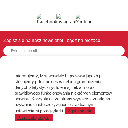
Zapisz się na nasz newsletter i bądź na bieżąco!
OBSŁUGA KLIENTA
Informujemy, iż w serwisie http://www.japoko.pl
stosujemy pliki cookies w celach gromadzenia
Regulamin i Polityka Cookies
danych statystycznych, emisji reklam oraz
Dostawa, Reklamacje i Zwroty
prawidłowego funkcjonowania niektórych elementów
Metody płatności
serwisu. Korzystając ze strony wyrażasz zgodę na
używanie ciasteczek, zgodnie z aktualnymi
Standardy jakości i bezpieczeństwa
ustawieniami przeglądarki.
Zgadzam się
WARTO WIEDZIEĆ
Przeczytaj więcej
Sprzedaż Hurtowa