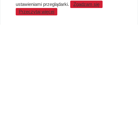
Standardy jakości i bezpieczeństwa
ustawieniami przeglądarki.
Zgadzam się
Przeczytaj więcej
WARTO WIEDZIEĆ
Sprzedaż Hurtowa
Blog
LaQ schematy konstruowania
Gdzie kupić?
O MARKACH
Czemu LaQ?
BRAIN BUILDERS dla niemowląt
Gumki do ścierania puzzle IWAKO
Marki
KONTAKT I DANE FIRMY
JAPOKO Sp. z o.o.
NIP: 5423472737
al. Tysiąclecia Państwa Polskiego 6, lok.311
15-111 Białystok
Creator Japonicus MB