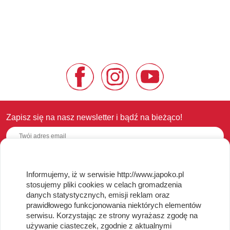
Zapisz się na nasz newsletter i bądź na bieżąco!
Informujemy, iż w serwisie http://www.japoko.pl
OBSŁUGA KLIENTA
stosujemy pliki cookies w celach gromadzenia
danych statystycznych, emisji reklam oraz
Regulamin i Polityka Cookies
prawidłowego funkcjonowania niektórych elementów
Dostawa, Reklamacje i Zwroty
serwisu. Korzystając ze strony wyrażasz zgodę na
Metody płatności
używanie ciasteczek, zgodnie z aktualnymi