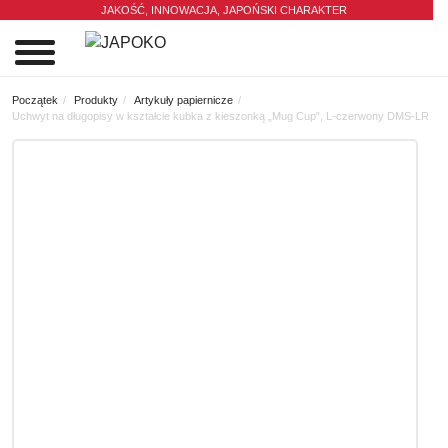
JAKOŚĆ, INNOWACJA,
JAPOŃSKI CHARAKTER
0
Początek
Produkty
Artykuły papiernicze
Uchwyt na długopisy w kształcie kubka z kieszonką „Mug Cup”, L-czerwony DMS-LR