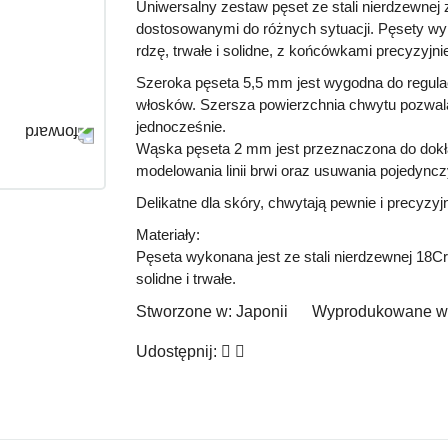
Uniwersalny zestaw pęset ze stali nierdzewne
dostosowanymi do różnych sytuacji. Pęsety wyk
rdzę, trwałe i solidne, z końcówkami precyzyj
Szeroka pęseta 5,5 mm
jest wygodna do regula
włosków. Szersza powierzchnia chwytu pozwala
jednocześnie.
Wąska pęseta 2 mm
jest przeznaczona do dokł
modelowania linii brwi oraz usuwania pojedyncz
Delikatne dla skóry, chwytają pewnie i precyzyjn
Materiały:
Pęseta wykonana jest ze stali nierdzewnej 18Cr
solidne i trwałe.
Stworzone w:
Japonii
Wyprodukowane w
Udostępnij: