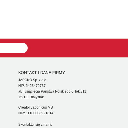
KONTAKT I DANE FIRMY
JAPOKO Sp. z o.o.
NIP: 5423472737
al. Tysiąclecia Państwa Polskiego 6, lok.311
15-111 Białystok
Creator Japonicus MB
NIP: LT100008921814
Skontaktuj się z nami: