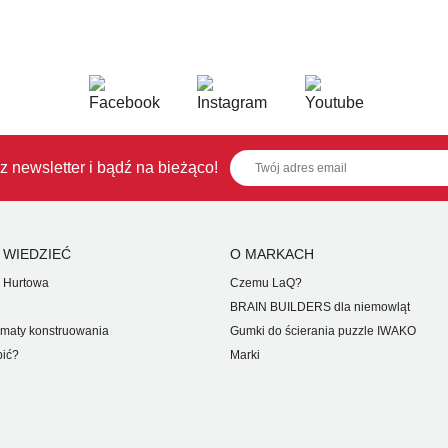
z newsletter i bądź na bieżąco!
 WIEDZIEĆ
O MARKACH
 Hurtowa
Czemu LaQ?
BRAIN BUILDERS dla niemowląt
maty konstruowania
Gumki do ścierania puzzle IWAKO
pić?
Marki