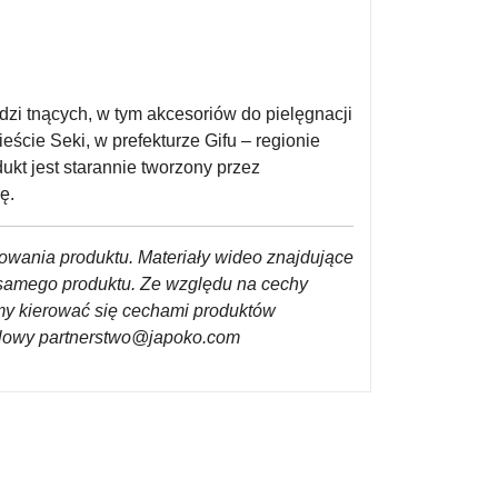
zi tnących, w tym akcesoriów do pielęgnacji
ście Seki, w prefekturze Gifu – regionie
ukt jest starannie tworzony przez
ę.
towania produktu. Materiały wideo znajdujące
d samego produktu. Ze względu na cechy
imy kierować się cechami produktów
ailowy partnerstwo@japoko.com