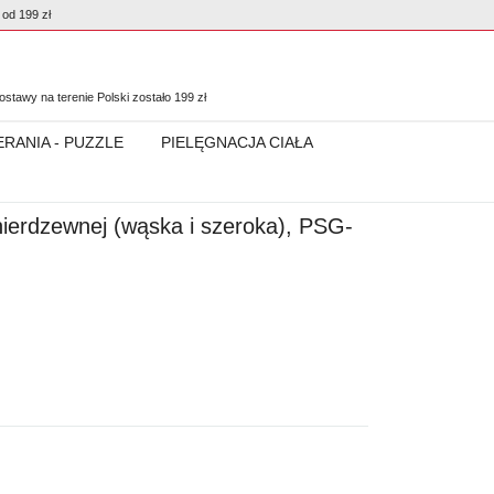
od 199 zł
0
stawy na terenie Polski zostało
199
zł
ERANIA - PUZZLE
PIELĘGNACJA CIAŁA
nierdzewnej (wąska i szeroka), PSG-