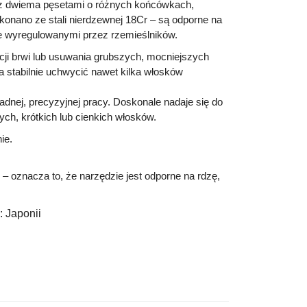
j z dwiema pęsetami o różnych końcówkach,
onano ze stali nierdzewnej 18Cr – są odporne na
nie wyregulowanymi przez rzemieślników.
cji brwi lub usuwania grubszych, mocniejszych
 stabilnie uchwycić nawet kilka włosków
adnej, precyzyjnej pracy. Doskonale nadaje się do
ych, krótkich lub cienkich włosków.
ie.
 – oznacza to, że narzędzie jest odporne na rdzę,
:
Japonii