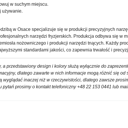
howuj w suchym miejscu.
ij używanie.
ibą w Osace specjalizuje się w produkcji precyzyjnych narzęd
fesjonalnych narzędzi fryzjerskich. Produkcja odbywa się w mie
zemiosła nożowniczego i produkcji narzędzi tnących. Każdy prod
jwyższymi standardami jakości, co zapewnia trwałość i precyzj
, a przedstawiony design i kolory służą wyłącznie do zaprezen
ormacyjny, dlatego zawarte w nich informacje mogą różnić się o
ą wyglądać inaczej niż w rzeczywistości, dlatego zawsze pros
 pytań prosimy o kontakt telefoniczny +48 22 153 0441 lub m