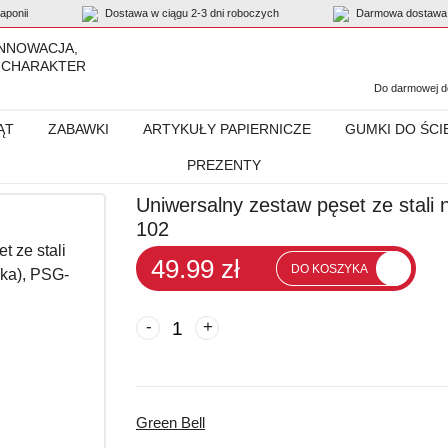
ponii
Dostawa w ciągu 2-3 dni roboczych
Darmowa dostawa 
INNOWACJA,
 CHARAKTER
Do darmowej do
ĄT
ZABAWKI
ARTYKUŁY PAPIERNICZE
GUMKI DO ŚCI
PREZENTY
stali nierdzewnej (wąska i szeroka), PSG-102
Uniwersalny zestaw pęset ze stali 
102
49.99 zł
DO KOSZYKA
-
+
Green Bell