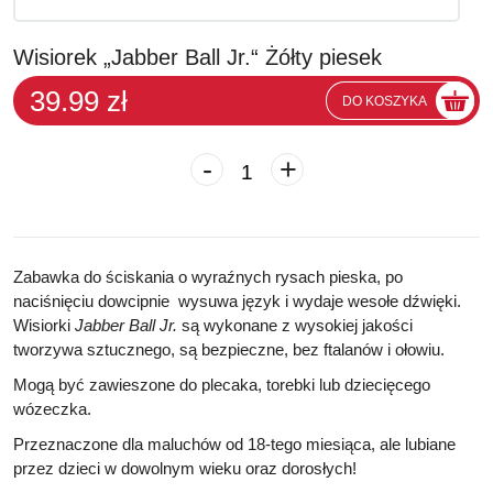
Wisiorek „Jabber Ball Jr.“ Żółty piesek
39.99 zł
DO KOSZYKA
-
+
Zabawka do ściskania o wyraźnych rysach pieska, po
naciśnięciu dowcipnie
wysuwa język i wydaje wesołe dźwięki.
Wisiorki
Jabber Ball Jr.
są wykonane z wysokiej jakości
tworzywa sztucznego, są bezpieczne,
bez ftalanów i ołowiu
.
Mogą być zawieszone do plecaka, torebki lub dziecięcego
wózeczka.
Przeznaczone dla maluchów od 18-tego miesiąca, ale lubiane
przez dzieci w dowolnym wieku oraz dorosłych!