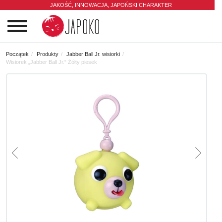
JAKOŚĆ, INNOWACJA,
JAPOŃSKI CHARAKTER
0
Początek
Produkty
Jabber Ball Jr. wisiorki
Wisiorek „Jabber Ball Jr.“ Żółty piesek