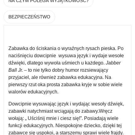
NA CZYM POLEGA WYJĄTKOWOŚĆ?
BEZPIECZEŃSTWO
Zabawka do ściskania o wyraźnych rysach pieska. Po
naciśnięciu dowcipnie
wysuwa język i wydaje wesołe
dźwięki, dlatego wywoła uśmiech u każdego.
Jabber
Ball Jr.
– to nie tylko dobry humor rozsiewający
przyjaciel, ale również zabawka edukacyjna. Na
pierwszy rzut oka prosta zabawka kryje w sobie wiele
walorów edukacyjnych.
Dowcipnie wysuwając język i wydając wesoły dźwięk,
zabawki natychmiast wciągają do zabawy.Wręcz
wołają: „ Uściśnij mnie i ciesz się!”. Posiadają wiele
funkcji edukacyjnych. Niespokojne dziecko, dzięki tej
zabawce się uspokoi, a starszemu sprawi wiele frajdy.