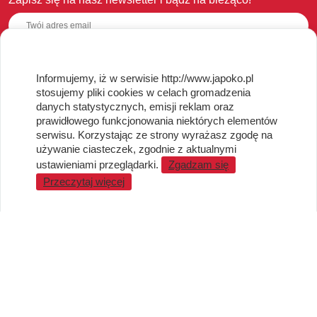
Informujemy, iż w serwisie http://www.japoko.pl
OBSŁUGA KLIENTA
stosujemy pliki cookies w celach gromadzenia
danych statystycznych, emisji reklam oraz
Regulamin i Polityka Cookies
prawidłowego funkcjonowania niektórych elementów
Dostawa, Reklamacje i Zwroty
serwisu. Korzystając ze strony wyrażasz zgodę na
Metody płatności
używanie ciasteczek, zgodnie z aktualnymi
Standardy jakości i bezpieczeństwa
ustawieniami przeglądarki.
Zgadzam się
Przeczytaj więcej
WARTO WIEDZIEĆ
Sprzedaż Hurtowa
Blog
LaQ schematy konstruowania
Gdzie kupić?
O MARKACH
Czemu LaQ?
BRAIN BUILDERS dla niemowląt