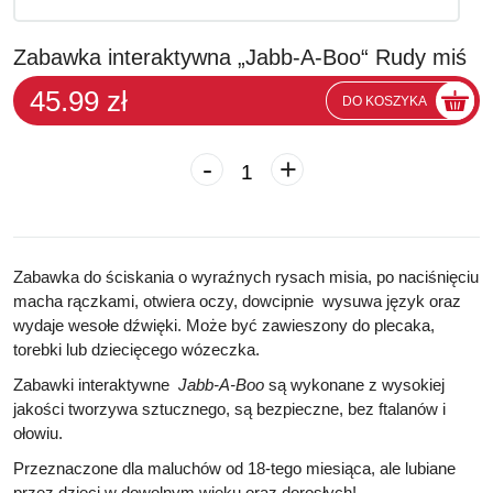
Zabawka interaktywna „Jabb-A-Boo“ Rudy miś
45.99 zł
DO KOSZYKA
-
+
Zabawka do ściskania o wyraźnych rysach misia, po naciśnięciu
macha rączkami, otwiera oczy, dowcipnie
wysuwa język oraz
wydaje wesołe dźwięki. Może być zawieszony do plecaka,
torebki lub dziecięcego wózeczka.
Zabawki interaktywne
Jabb-A-Boo
są wykonane z wysokiej
jakości tworzywa sztucznego, są bezpieczne,
bez ftalanów i
ołowiu
.
Przeznaczone dla maluchów od 18-tego miesiąca, ale lubiane
przez dzieci w dowolnym wieku oraz dorosłych!