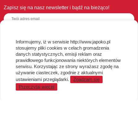
Zapisz się na nasz newsletter i bądź na bieżąco!
Informujemy, iż w serwisie http://www.japoko.pl
OBSŁUGA KLIENTA
stosujemy pliki cookies w celach gromadzenia
danych statystycznych, emisji reklam oraz
Regulamin i Polityka Cookies
prawidłowego funkcjonowania niektórych elementów
Dostawa, Reklamacje i Zwroty
serwisu. Korzystając ze strony wyrażasz zgodę na
Metody płatności
używanie ciasteczek, zgodnie z aktualnymi
Standardy jakości i bezpieczeństwa
ustawieniami przeglądarki.
Zgadzam się
Przeczytaj więcej
WARTO WIEDZIEĆ
Sprzedaż Hurtowa
Blog
LaQ schematy konstruowania
Gdzie kupić?
O MARKACH
Czemu LaQ?