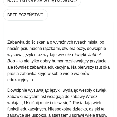
NA CZYM POLEGA WYJĄTKOWOŚĆ?
BEZPIECZEŃSTWO
Zabawka do ściskania o wyraźnych rysach misia, po
naciśnięciu macha rączkami, otwiera oczy, dowcipnie
wysuwa język oraz wydaje wesołe dźwięki.
Jabb-A-
Boo
– to nie tylko dobry humor rozsiewający przyjaciel,
ale również zabawka edukacyjna. Na pierwszy rzut oka
prosta zabawka kryje w sobie wiele walorów
edukacyjnych.
Dowcipnie wysuwając język i wydając wesoły dźwięk,
zabawki natychmiast wciągają do zabawy.Wręcz
wołają: „ Uściśnij mnie i ciesz się!”. Posiadają wiele
funkcji edukacyjnych. Niespokojne dziecko, dzięki tej
zabawce się uspokoi, a starszemu sprawi wiele frajdy.