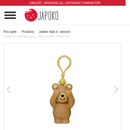
JAKOŚĆ, INNOWACJA,
JAPOŃSKI CHARAKTER
0
Początek
Produkty
Jabber Ball Jr. wisiorki
Zabawka interaktywna „Jabb-A-Boo“ Rudy miś