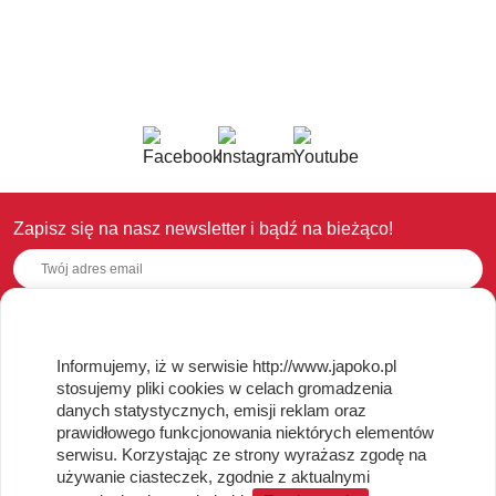
Zapisz się na nasz newsletter i bądź na bieżąco!
OBSŁUGA KLIENTA
Informujemy, iż w serwisie http://www.japoko.pl
stosujemy pliki cookies w celach gromadzenia
Regulamin i Polityka Cookies
danych statystycznych, emisji reklam oraz
Dostawa, Reklamacje i Zwroty
prawidłowego funkcjonowania niektórych elementów
Metody płatności
serwisu. Korzystając ze strony wyrażasz zgodę na
używanie ciasteczek, zgodnie z aktualnymi
Standardy jakości i bezpieczeństwa