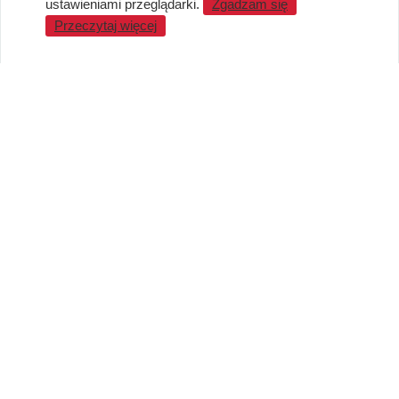
ustawieniami przeglądarki.
Zgadzam się
WARTO WIEDZIEĆ
Przeczytaj więcej
Sprzedaż Hurtowa
Blog
LaQ schematy konstruowania
Gdzie kupić?
O MARKACH
Czemu LaQ?
BRAIN BUILDERS dla niemowląt
Gumki do ścierania puzzle IWAKO
Marki
KONTAKT I DANE FIRMY
JAPOKO Sp. z o.o.
NIP: 5423472737
al. Tysiąclecia Państwa Polskiego 6, lok.311
15-111 Białystok
Creator Japonicus MB
NIP: LT100008921814