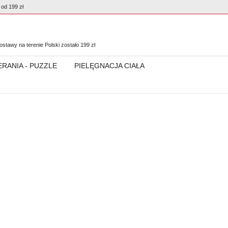
od 199 zł
0
stawy na terenie Polski zostało
199
zł
ERANIA - PUZZLE
PIELĘGNACJA CIAŁA