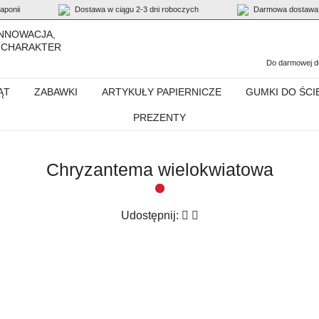
ponii
Dostawa w ciągu 2-3 dni roboczych
Darmowa dostawa 
INNOWACJA,
 CHARAKTER
Do darmowej do
ĄT
ZABAWKI
ARTYKUŁY PAPIERNICZE
GUMKI DO ŚCI
PREZENTY
Chryzantema wielokwiatowa
Udostępnij: