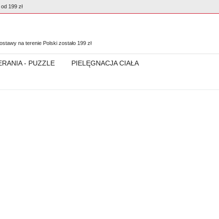
od 199 zł
0
stawy na terenie Polski zostało
199
zł
ERANIA - PUZZLE
PIELĘGNACJA CIAŁA