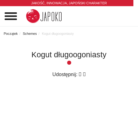
JAKOŚĆ, INNOWACJA,
JAPOŃSKI CHARAKTER
0
Początek
Schemes
Kogut długoogoniasty
Kogut długoogoniasty
Udostępnij: