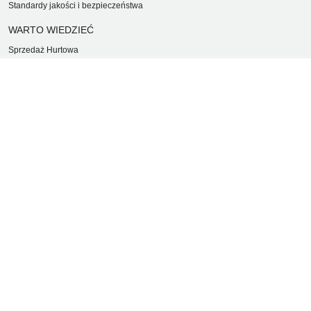
Standardy jakości i bezpieczeństwa
WARTO WIEDZIEĆ
Sprzedaż Hurtowa
Blog
LaQ schematy konstruowania
Gdzie kupić?
O MARKACH
Czemu LaQ?
BRAIN BUILDERS dla niemowląt
Gumki do ścierania puzzle IWAKO
Marki
KONTAKT I DANE FIRMY
JAPOKO Sp. z o.o.
NIP: 5423472737
al. Tysiąclecia Państwa Polskiego 6, lok.311
15-111 Białystok
Creator Japonicus MB