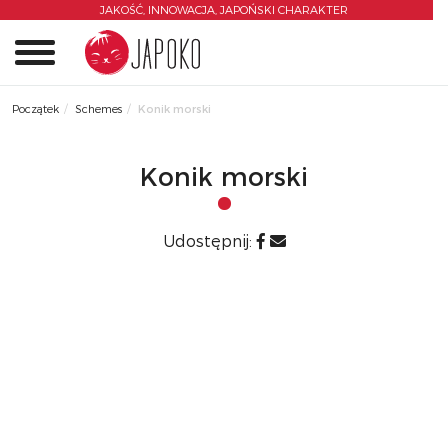
JAKOŚĆ, INNOWACJA,
JAPOŃSKI CHARAKTER
0
Początek
Schemes
Konik morski
Konik morski
Udostępnij: