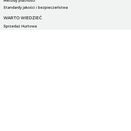
Metody płatności
Standardy jakości i bezpieczeństwa
WARTO WIEDZIEĆ
Sprzedaż Hurtowa
Blog
LaQ schematy konstruowania
Gdzie kupić?
O MARKACH
Czemu LaQ?
BRAIN BUILDERS dla niemowląt
Gumki do ścierania puzzle IWAKO
Marki
KONTAKT I DANE FIRMY
JAPOKO Sp. z o.o.
NIP: 5423472737
al. Tysiąclecia Państwa Polskiego 6, lok.311
15-111 Białystok