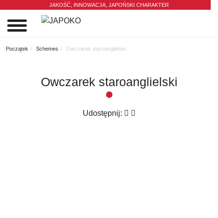
JAKOŚĆ, INNOWACJA,
JAPOŃSKI CHARAKTER
0
Początek
Schemes
Owczarek staroanglielski
Owczarek staroanglielski
Udostępnij: