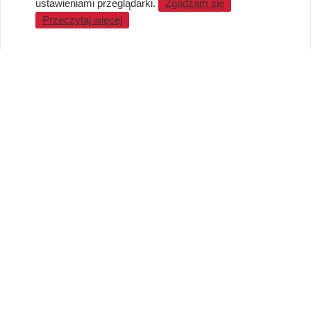
ustawieniami przeglądarki.
Zgadzam się
WARTO WIEDZIEĆ
Przeczytaj więcej
Sprzedaż Hurtowa
Blog
LaQ schematy konstruowania
Gdzie kupić?
O MARKACH
Czemu LaQ?
BRAIN BUILDERS dla niemowląt
Gumki do ścierania puzzle IWAKO
Marki
KONTAKT I DANE FIRMY
JAPOKO Sp. z o.o.
NIP: 5423472737
al. Tysiąclecia Państwa Polskiego 6, lok.311
15-111 Białystok
Creator Japonicus MB
NIP: LT100008921814