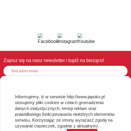
Zapisz się na nasz newsletter i bądź na bieżąco!
OBSŁUGA KLIENTA
Informujemy, iż w serwisie http://www.japoko.pl
stosujemy pliki cookies w celach gromadzenia
Regulamin i Polityka Cookies
danych statystycznych, emisji reklam oraz
Dostawa, Reklamacje i Zwroty
prawidłowego funkcjonowania niektórych elementów
Metody płatności
serwisu. Korzystając ze strony wyrażasz zgodę na
używanie ciasteczek, zgodnie z aktualnymi
Standardy jakości i bezpieczeństwa