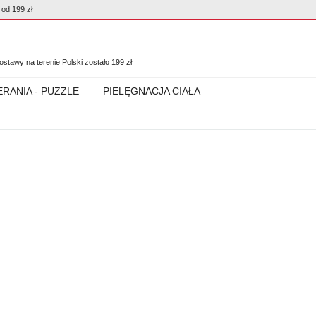
od 199 zł
0
stawy na terenie Polski zostało
199
zł
ERANIA - PUZZLE
PIELĘGNACJA CIAŁA