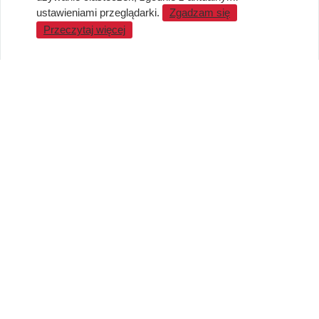
Standardy jakości i bezpieczeństwa
ustawieniami przeglądarki.
Zgadzam się
Przeczytaj więcej
WARTO WIEDZIEĆ
Sprzedaż Hurtowa
Blog
LaQ schematy konstruowania
Gdzie kupić?
O MARKACH
Czemu LaQ?
BRAIN BUILDERS dla niemowląt
Gumki do ścierania puzzle IWAKO
Marki
KONTAKT I DANE FIRMY
JAPOKO Sp. z o.o.
NIP: 5423472737
al. Tysiąclecia Państwa Polskiego 6, lok.311
15-111 Białystok
Creator Japonicus MB