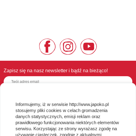
Zapisz się na nasz newsletter i bądź na bieżąco!
Informujemy, iż w serwisie http://www.japoko.pl
OBSŁUGA KLIENTA
stosujemy pliki cookies w celach gromadzenia
danych statystycznych, emisji reklam oraz
Regulamin i Polityka Cookies
prawidłowego funkcjonowania niektórych elementów
Dostawa, Reklamacje i Zwroty
serwisu. Korzystając ze strony wyrażasz zgodę na
Metody płatności
używanie ciasteczek, zgodnie z aktualnymi