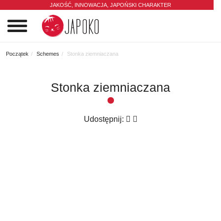
JAKOŚĆ, INNOWACJA,
JAPOŃSKI CHARAKTER
0
Początek
Schemes
Stonka ziemniaczana
Stonka ziemniaczana
Udostępnij: