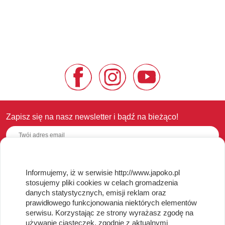
Zapisz się na nasz newsletter i bądź na bieżąco!
Informujemy, iż w serwisie http://www.japoko.pl
OBSŁUGA KLIENTA
stosujemy pliki cookies w celach gromadzenia
danych statystycznych, emisji reklam oraz
Regulamin i Polityka Cookies
prawidłowego funkcjonowania niektórych elementów
Dostawa, Reklamacje i Zwroty
serwisu. Korzystając ze strony wyrażasz zgodę na
Metody płatności
używanie ciasteczek, zgodnie z aktualnymi