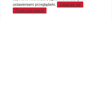
Standardy jakości i bezpieczeństwa
ustawieniami przeglądarki.
Zgadzam się
Przeczytaj więcej
WARTO WIEDZIEĆ
Sprzedaż Hurtowa
Blog
LaQ schematy konstruowania
Gdzie kupić?
O MARKACH
Czemu LaQ?
BRAIN BUILDERS dla niemowląt
Gumki do ścierania puzzle IWAKO
Marki
KONTAKT I DANE FIRMY
JAPOKO Sp. z o.o.
NIP: 5423472737
al. Tysiąclecia Państwa Polskiego 6, lok.311
15-111 Białystok
Creator Japonicus MB