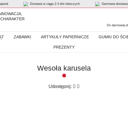
ponii
Dostawa w ciągu 2-3 dni roboczych
Darmowa dostawa 
INNOWACJA,
 CHARAKTER
Do darmowej do
ĄT
ZABAWKI
ARTYKUŁY PAPIERNICZE
GUMKI DO ŚCI
PREZENTY
Wesoła karusela
Udostępnij: