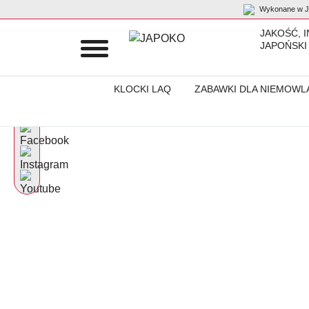
Wykonane w Ja
JAKOŚĆ, 
JAPOŃSKI
KLOCKI LAQ
ZABAWKI DLA NIEMOWL
Początek
Schemes
Wesoła karusela