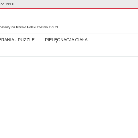
od 199 zł
0
stawy na terenie Polski zostało
199
zł
ERANIA - PUZZLE
PIELĘGNACJA CIAŁA