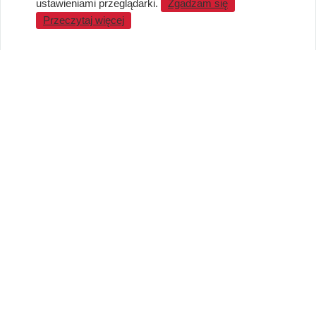
ustawieniami przeglądarki.
Zgadzam się
WARTO WIEDZIEĆ
Przeczytaj więcej
Sprzedaż Hurtowa
Blog
LaQ schematy konstruowania
Gdzie kupić?
O MARKACH
Czemu LaQ?
BRAIN BUILDERS dla niemowląt
Gumki do ścierania puzzle IWAKO
Marki
KONTAKT I DANE FIRMY
JAPOKO Sp. z o.o.
NIP: 5423472737
al. Tysiąclecia Państwa Polskiego 6, lok.311
15-111 Białystok
Creator Japonicus MB
NIP: LT100008921814