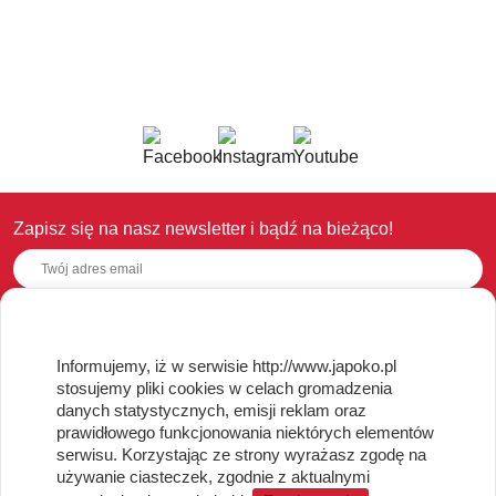
Zapisz się na nasz newsletter i bądź na bieżąco!
OBSŁUGA KLIENTA
Informujemy, iż w serwisie http://www.japoko.pl
stosujemy pliki cookies w celach gromadzenia
Regulamin i Polityka Cookies
danych statystycznych, emisji reklam oraz
Dostawa, Reklamacje i Zwroty
prawidłowego funkcjonowania niektórych elementów
Metody płatności
serwisu. Korzystając ze strony wyrażasz zgodę na
używanie ciasteczek, zgodnie z aktualnymi
Standardy jakości i bezpieczeństwa