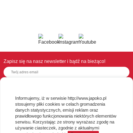
Zapisz się na nasz newsletter i bądź na bieżąco!
OBSŁUGA KLIENTA
Informujemy, iż w serwisie http://www.japoko.pl
stosujemy pliki cookies w celach gromadzenia
Regulamin i Polityka Cookies
danych statystycznych, emisji reklam oraz
Dostawa, Reklamacje i Zwroty
prawidłowego funkcjonowania niektórych elementów
Metody płatności
serwisu. Korzystając ze strony wyrażasz zgodę na
używanie ciasteczek, zgodnie z aktualnymi
Standardy jakości i bezpieczeństwa