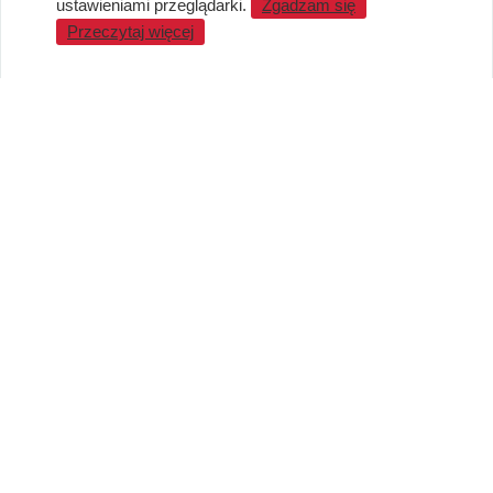
ustawieniami przeglądarki.
Zgadzam się
WARTO WIEDZIEĆ
Przeczytaj więcej
Sprzedaż Hurtowa
Blog
LaQ schematy konstruowania
Gdzie kupić?
O MARKACH
Czemu LaQ?
BRAIN BUILDERS dla niemowląt
Gumki do ścierania puzzle IWAKO
Marki
KONTAKT I DANE FIRMY
JAPOKO Sp. z o.o.
NIP: 5423472737
al. Tysiąclecia Państwa Polskiego 6, lok.311
15-111 Białystok
Creator Japonicus MB
NIP: LT100008921814