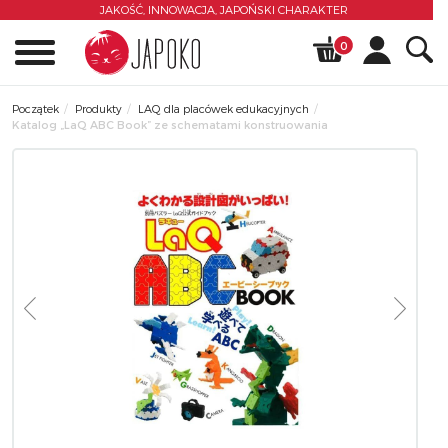
JAKOŚĆ, INNOWACJA,
JAPOŃSKI CHARAKTER
0
Początek
Produkty
LAQ dla placówek edukacyjnych
Katalog „LaQ ABC Book” ze schematami konstruowania