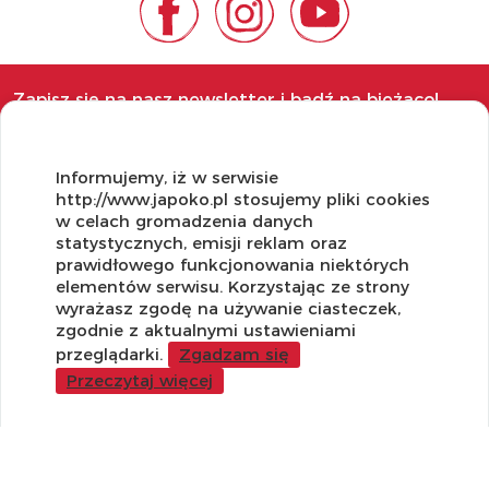
Zapisz się na nasz newsletter i bądź na bieżąco!
Informujemy, iż w serwisie
http://www.japoko.pl stosujemy pliki cookies
w celach gromadzenia danych
OBSŁUGA KLIENTA
statystycznych, emisji reklam oraz
prawidłowego funkcjonowania niektórych
Regulamin i Polityka Cookies
elementów serwisu. Korzystając ze strony
Dostawa, Reklamacje i Zwroty
wyrażasz zgodę na używanie ciasteczek,
Metody płatności
zgodnie z aktualnymi ustawieniami
Standardy jakości i bezpieczeństwa
przeglądarki.
Zgadzam się
Przeczytaj więcej
WARTO WIEDZIEĆ
Sprzedaż Hurtowa
Blog
LaQ schematy konstruowania