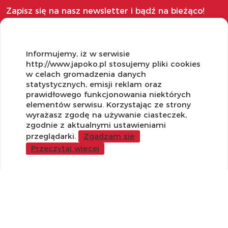
Zapisz się na nasz newsletter i bądź na bieżąco!
Informujemy, iż w serwisie
http://www.japoko.pl stosujemy pliki cookies
OBSŁUGA KLIENTA
w celach gromadzenia danych
statystycznych, emisji reklam oraz
Regulamin i Polityka Cookies
prawidłowego funkcjonowania niektórych
Dostawa, Reklamacje i Zwroty
elementów serwisu. Korzystając ze strony
Metody płatności
wyrażasz zgodę na używanie ciasteczek,
zgodnie z aktualnymi ustawieniami
Standardy jakości i bezpieczeństwa
przeglądarki.
Zgadzam się
WARTO WIEDZIEĆ
Przeczytaj więcej
Sprzedaż Hurtowa
Blog
LaQ schematy konstruowania
Gdzie kupić?
O MARKACH
Czemu LaQ?