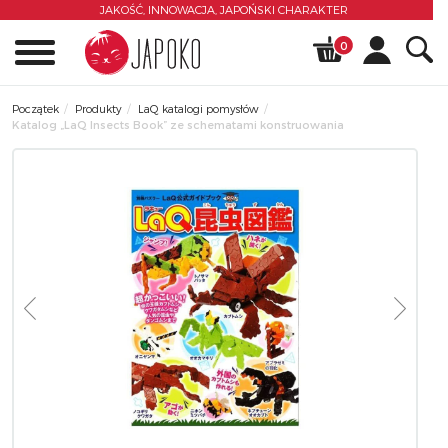
JAKOŚĆ, INNOWACJA,
JAPOŃSKI CHARAKTER
0
Początek
Produkty
LaQ katalogi pomysłów
Katalog „LaQ Insects Book” ze schematami konstruowania