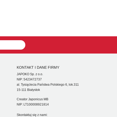
KONTAKT I DANE FIRMY
JAPOKO Sp. z o.o.
NIP: 5423472737
al. Tysiąclecia Państwa Polskiego 6, lok.311
15-111 Białystok
Creator Japonicus MB
NIP: LT100008921814
Skontaktuj się z nami: