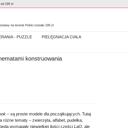
od 199 zł
0
stawy na terenie Polski zostało
199
zł
ERANIA - PUZZLE
PIELĘGNACJA CIAŁA
chematami konstruowania
ook –
są proste modele dla początkujących. Tutaj
różne tematy – zwierzęta, alfabet, pudełka,
 będą wymagały niewielkiej ilości części
LaQ
, ale