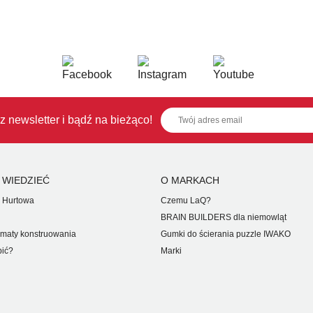
z newsletter i bądź na bieżąco!
 WIEDZIEĆ
O MARKACH
 Hurtowa
Czemu LaQ?
BRAIN BUILDERS dla niemowląt
maty konstruowania
Gumki do ścierania puzzle IWAKO
pić?
Marki