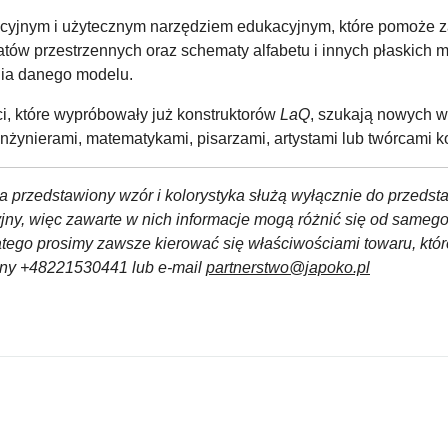
yjnym i użytecznym narzędziem edukacyjnym, które pomoże zap
tów przestrzennych oraz schematy alfabetu i innych płaskich mo
ia danego modelu.
i, które wypróbowały już konstruktorów
LaQ
, szukają nowych wy
inżynierami, matematykami, pisarzami, artystami lub twórcami 
a przedstawiony wzór i kolorystyka służą wyłącznie do przedst
yjny, więc zawarte w nich informacje mogą różnić się od sameg
atego prosimy zawsze kierować się właściwościami towaru, któ
czny +48221530441 lub e-mail
partnerstwo@japoko.pl