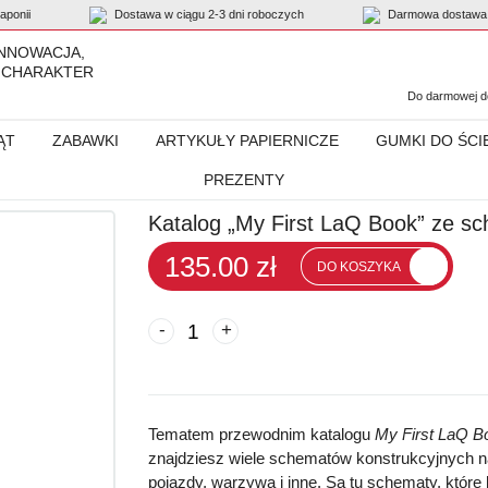
ponii
Dostawa w ciągu 2-3 dni roboczych
Darmowa dostawa 
INNOWACJA,
 CHARAKTER
Do darmowej do
ĄT
ZABAWKI
ARTYKUŁY PAPIERNICZE
GUMKI DO ŚCI
PREZENTY
 „My First LaQ Book” ze schematami konstruowania
Katalog „My First LaQ Book” ze s
135.00 zł
DO KOSZYKA
-
+
Tematem przewodnim katalogu
My First LaQ B
znajdziesz wiele schematów konstrukcyjnych na 
pojazdy, warzywa i inne. Są tu schematy, które