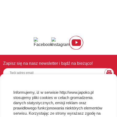
Zapisz się na nasz newsletter i bądź na bieżąco!
Informujemy, iż w serwisie http://www.japoko.pl
OBSŁUGA KLIENTA
stosujemy pliki cookies w celach gromadzenia
danych statystycznych, emisji reklam oraz
Regulamin i Polityka Cookies
prawidłowego funkcjonowania niektórych elementów
Dostawa, Reklamacje i Zwroty
serwisu. Korzystając ze strony wyrażasz zgodę na
Metody płatności