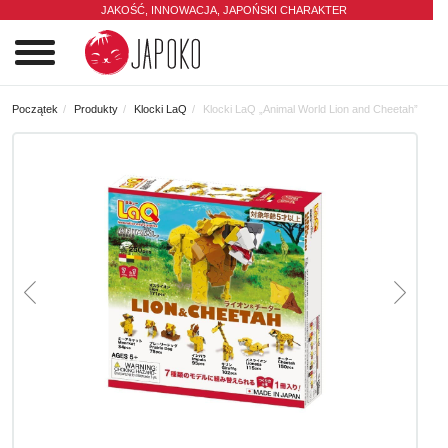
JAKOŚĆ, INNOWACJA,
JAPOŃSKI CHARAKTER
0
Początek
Produkty
Klocki LaQ
Klocki LaQ „Animal World Lion and Cheetah”