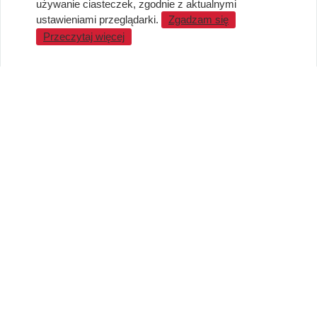
używanie ciasteczek, zgodnie z aktualnymi
Standardy jakości i bezpieczeństwa
ustawieniami przeglądarki.
Zgadzam się
Przeczytaj więcej
WARTO WIEDZIEĆ
Sprzedaż Hurtowa
Blog
LaQ schematy konstruowania
Gdzie kupić?
O MARKACH
Czemu LaQ?
BRAIN BUILDERS dla niemowląt
Gumki do ścierania puzzle IWAKO
Marki
KONTAKT I DANE FIRMY
JAPOKO Sp. z o.o.
NIP: 5423472737
al. Tysiąclecia Państwa Polskiego 6, lok.311
15-111 Białystok
Creator Japonicus MB