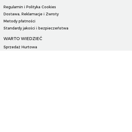
Regulamin i Polityka Cookies
Dostawa, Reklamacje i Zwroty
Metody płatności
Standardy jakości i bezpieczeństwa
WARTO WIEDZIEĆ
Sprzedaż Hurtowa
Blog
LaQ schematy konstruowania
Gdzie kupić?
O MARKACH
Czemu LaQ?
BRAIN BUILDERS dla niemowląt
Gumki do ścierania puzzle IWAKO
Marki
KONTAKT I DANE FIRMY
JAPOKO Sp. z o.o.