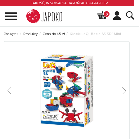
JAKOŚĆ, INNOWACJA,
JAPOŃSKI CHARAKTER
0
Początek
Produkty
Cena do 45 zł
Klocki LaQ „Basic 85 3D” Mini