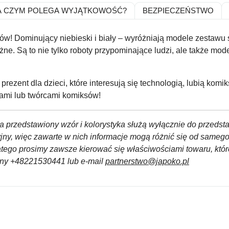
A CZYM POLEGA WYJĄTKOWOŚĆ?
BEZPIECZEŃSTWO
rów! Dominujący niebieski i biały – wyróżniają modele zestawu
e. Są to nie tylko roboty przypominające ludzi, ale także mode
 prezent dla dzieci, które interesują się technologią, lubią kom
tami lub twórcami komiksów!
a przedstawiony wzór i kolorystyka służą wyłącznie do przedst
yjny, więc zawarte w nich informacje mogą różnić się od sameg
atego prosimy zawsze kierować się właściwościami towaru, któ
czny +48221530441 lub e-mail
partnerstwo@japoko.pl