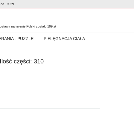
od 199 zł
0
stawy na terenie Polski zostało
199
zł
ERANIA - PUZZLE
PIELĘGNACJA CIAŁA
Ilość części: 310