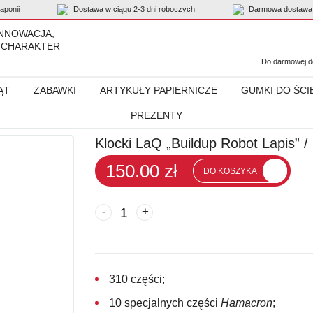
ponii
Dostawa w ciągu 2-3 dni roboczych
Darmowa dostawa 
INNOWACJA,
 CHARAKTER
Do darmowej do
ĄT
ZABAWKI
ARTYKUŁY PAPIERNICZE
GUMKI DO ŚCI
PREZENTY
pis”
Klocki LaQ „Buildup Robot Lapis” / 
150.00 zł
DO KOSZYKA
-
+
310 części;
10 specjalnych części
Hamacron
;