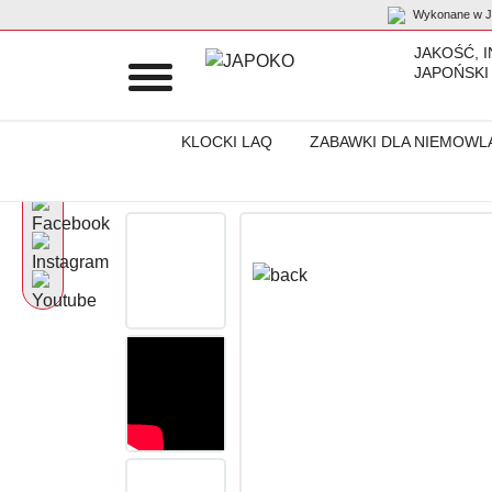
Wykonane w Ja
JAKOŚĆ, 
JAPOŃSKI
KLOCKI LAQ
ZABAWKI DLA NIEMOWL
Początek
Produkty
Klocki LaQ
Klocki LaQ „Buildup Robot La