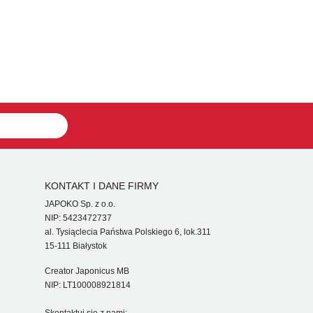
KONTAKT I DANE FIRMY
JAPOKO Sp. z o.o.
NIP: 5423472737
al. Tysiąclecia Państwa Polskiego 6, lok.311
15-111 Białystok
Creator Japonicus MB
NIP: LT100008921814