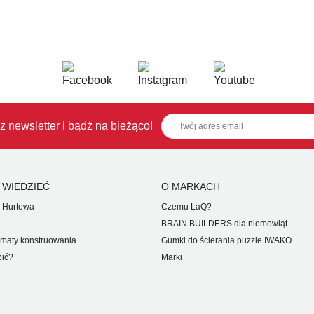
z newsletter i bądź na bieżąco!
 WIEDZIEĆ
O MARKACH
 Hurtowa
Czemu LaQ?
BRAIN BUILDERS dla niemowląt
maty konstruowania
Gumki do ścierania puzzle IWAKO
pić?
Marki