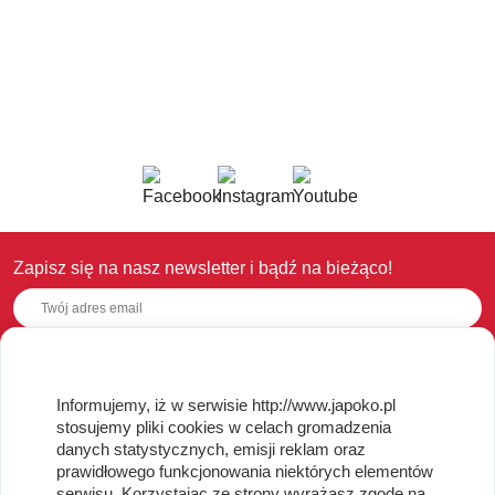
Zapisz się na nasz newsletter i bądź na bieżąco!
OBSŁUGA KLIENTA
Informujemy, iż w serwisie http://www.japoko.pl
stosujemy pliki cookies w celach gromadzenia
Regulamin i Polityka Cookies
danych statystycznych, emisji reklam oraz
Dostawa, Reklamacje i Zwroty
prawidłowego funkcjonowania niektórych elementów
Metody płatności
serwisu. Korzystając ze strony wyrażasz zgodę na