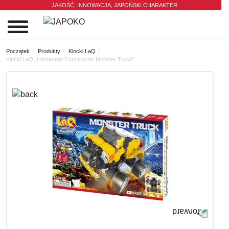
JAKOŚĆ, INNOWACJA,
JAPOŃSKI CHARAKTER
0
Początek
Produkty
Klocki LaQ
Klocki LaQ „Hamacron Constructor Monster Truck”