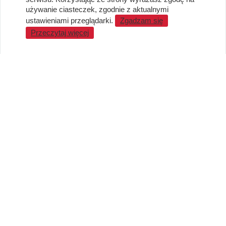
używanie ciasteczek, zgodnie z aktualnymi
Standardy jakości i bezpieczeństwa
ustawieniami przeglądarki.
Zgadzam się
WARTO WIEDZIEĆ
Przeczytaj więcej
Sprzedaż Hurtowa
Blog
LaQ schematy konstruowania
Gdzie kupić?
O MARKACH
Czemu LaQ?
BRAIN BUILDERS dla niemowląt
Gumki do ścierania puzzle IWAKO
Marki
KONTAKT I DANE FIRMY
JAPOKO Sp. z o.o.
NIP: 5423472737
al. Tysiąclecia Państwa Polskiego 6, lok.311
15-111 Białystok
Creator Japonicus MB