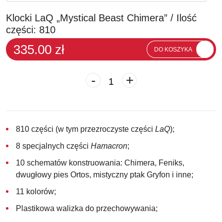
Klocki LaQ „Mystical Beast Chimera” / Ilość
części: 810
335.00 zł
DO KOSZYKA
-
+
810 części (w tym przezroczyste części
LaQ
);
8 specjalnych części
Hamacron
;
10 schematów konstruowania: Chimera, Feniks,
dwugłowy pies Ortos, mistyczny ptak Gryfon i inne;
11 kolorów;
Plastikowa walizka do przechowywania;