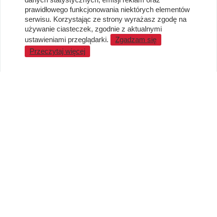
Dostawa, Reklamacje i Zwroty
prawidłowego funkcjonowania niektórych elementów
Metody płatności
serwisu. Korzystając ze strony wyrażasz zgodę na
używanie ciasteczek, zgodnie z aktualnymi
Standardy jakości i bezpieczeństwa
ustawieniami przeglądarki.
Zgadzam się
WARTO WIEDZIEĆ
Przeczytaj więcej
Sprzedaż Hurtowa
Blog
LaQ schematy konstruowania
Gdzie kupić?
O MARKACH
Czemu LaQ?
BRAIN BUILDERS dla niemowląt
Gumki do ścierania puzzle IWAKO
Marki
KONTAKT I DANE FIRMY
JAPOKO Sp. z o.o.
NIP: 5423472737
al. Tysiąclecia Państwa Polskiego 6, lok.311