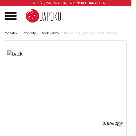
JAKOŚĆ, INNOWACJA,
JAPOŃSKI CHARAKTER
0
Początek
Produkty
Black Friday
Klocki LaQ „Mystical Beast Chimera”