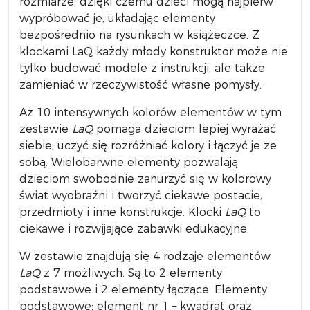
rozmiarze, dzięki czemu dzieci mogą najpierw
wypróbować je, układając elementy
bezpośrednio na rysunkach w książeczce. Z
klockami LaQ każdy młody konstruktor może nie
tylko budować modele z instrukcji, ale także
zamieniać w rzeczywistość własne pomysły.
Aż 10 intensywnych kolorów elementów w tym
zestawie
LaQ
pomaga dzieciom lepiej wyrażać
siebie, uczyć się rozróżniać kolory i łączyć je ze
sobą. Wielobarwne elementy pozwalają
dzieciom swobodnie zanurzyć się w kolorowy
świat wyobraźni i tworzyć ciekawe postacie,
przedmioty i inne konstrukcje. Klocki
LaQ
to
ciekawe i rozwijające zabawki edukacyjne.
W zestawie znajdują się 4 rodzaje elementów
LaQ
z 7 możliwych. Są to 2 elementy
podstawowe i 2 elementy łączące. Elementy
podstawowe: element nr 1 – kwadrat oraz