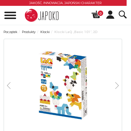
JAKOŚĆ, INNOWACJA,
JAPOŃSKI CHARAKTER
0
Początek
Produkty
Klocki
Klocki LaQ „Basic 101”, 2D