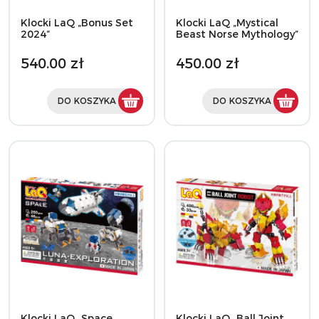
Klocki LaQ „Bonus Set
Klocki LaQ „Mystical
2024”
Beast Norse Mythology”
540.00 zł
450.00 zł
DO KOSZYKA
DO KOSZYKA
Klocki LaQ „Space
Klocki LaQ „Ball Joint