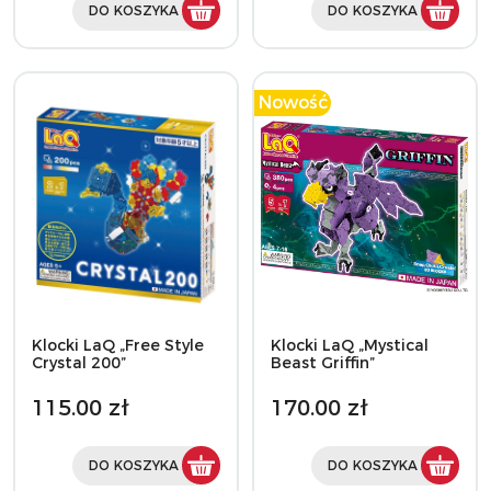
DO KOSZYKA
DO KOSZYKA
Nowość
Klocki LaQ „Free Style
Klocki LaQ „Mystical
Crystal 200”
Beast Griffin”
115.00 zł
170.00 zł
DO KOSZYKA
DO KOSZYKA