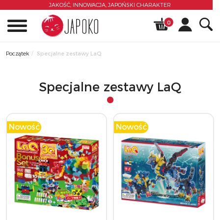
JAKOŚĆ, INNOWACJA,
JAPOŃSKI CHARAKTER
0
Początek
Specjalne zestawy LaQ
Specjalne zestawy LaQ
Nowość
Nowość