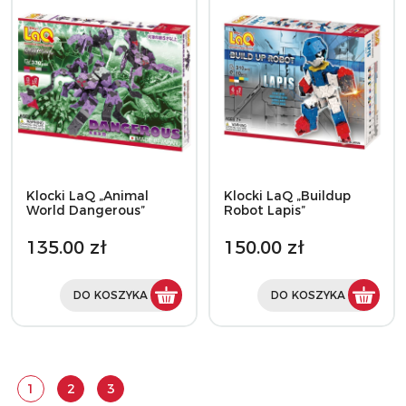
Klocki LaQ „Animal
Klocki LaQ „Buildup
World Dangerous”
Robot Lapis”
135.00 zł
150.00 zł
DO KOSZYKA
DO KOSZYKA
1
2
3